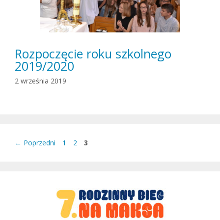
Rozpoczęcie roku szkolnego
2019/2020
2 września 2019
Strona
Strona
Strona
←
Poprzedni
1
2
3