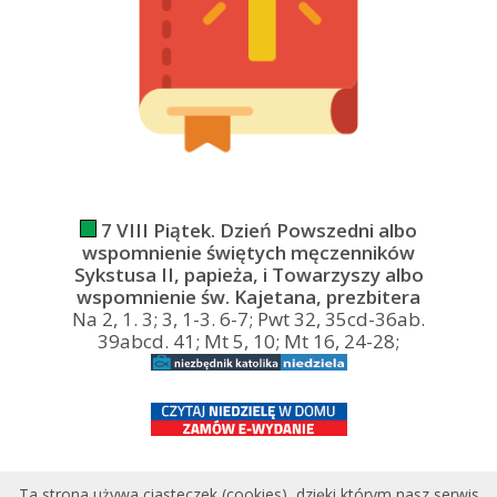
7 VIII Piątek. Dzień Powszedni albo
wspomnienie świętych męczenników
Sykstusa II, papieża, i Towarzyszy albo
wspomnienie św. Kajetana, prezbitera
Na 2, 1. 3; 3, 1-3. 6-7; Pwt 32, 35cd-36ab.
39abcd. 41; Mt 5, 10; Mt 16, 24-28;
Ta strona używa ciasteczek (cookies), dzięki którym nasz serwis