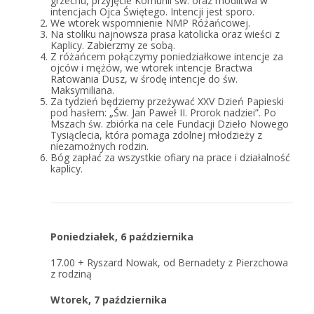
grzechu, przyjęcie Komunii św. oraz modlitwa w
intencjach Ojca Świętego. Intencji jest sporo.
We wtorek wspomnienie NMP Różańcowej.
Na stoliku najnowsza
prasa katolicka
oraz wieści z
Kaplicy. Zabierzmy ze sobą.
Z różańcem połączymy poniedziałkowe intencje za
ojców i mężów, we wtorek intencje Bractwa
Ratowania Dusz, w środę intencje do św.
Maksymiliana.
Za tydzień będziemy przeżywać XXV Dzień Papieski
pod hasłem: „Św. Jan Paweł II. Prorok nadziei”. Po
Mszach św. zbiórka na cele Fundacji Dzieło Nowego
Tysiąclecia, która pomaga zdolnej młodzieży z
niezamożnych rodzin.
Bóg zapłać za wszystkie ofiary na prace i działalność
kaplicy.
Poniedziałek, 6 października
17.00
+ Ryszard Nowak, od Bernadety z Pierzchowa
z rodziną
Wtorek, 7 października