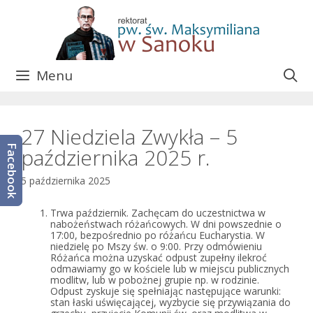
Przejdź
do
treści
Menu
27 Niedziela Zwykła – 5
Facebook
października 2025 r.
5 października 2025
Trwa październik. Zachęcam do uczestnictwa w
nabożeństwach różańcowych
. W dni powszednie o
17:00, bezpośrednio po różańcu Eucharystia. W
niedzielę po Mszy św. o 9:00. Przy odmówieniu
Różańca można uzyskać odpust zupełny ilekroć
odmawiamy go w kościele lub w miejscu publicznych
modlitw, lub w pobożnej grupie np. w rodzinie.
Odpust zyskuje się spełniając następujące warunki:
stan łaski uświęcającej, wyzbycie się przywiązania do