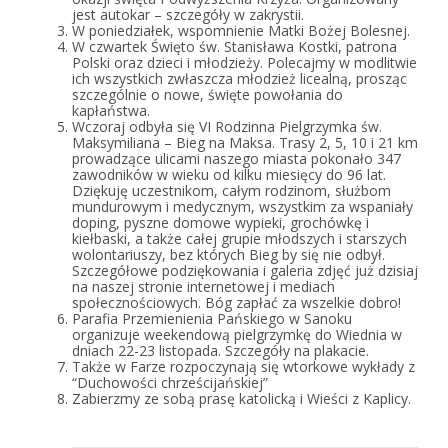
jest autokar – szczegóły
w zakrystii.
W poniedziałek, wspomnienie Matki Bożej Bolesnej.
W czwartek Święto św. Stanisława Kostki, patrona
Polski oraz dzieci i młodzieży. Polecajmy w modlitwie
ich wszystkich zwłaszcza młodzież licealną, prosząc
szczególnie o nowe, święte powołania do
kapłaństwa.
Wczoraj odbyła się VI Rodzinna Pielgrzymka św.
Maksymiliana – Bieg na Maksa. Trasy 2, 5, 10 i 21 km
prowadzące ulicami naszego miasta pokonało 347
zawodników w wieku od kilku miesięcy do 96 lat.
Dziękuję uczestnikom, całym rodzinom, służbom
mundurowym i medycznym, wszystkim za wspaniały
doping, pyszne domowe wypieki, grochówkę i
kiełbaski, a także całej grupie młodszych i starszych
wolontariuszy, bez których Bieg by się nie odbył.
Szczegółowe podziękowania i galeria zdjęć już dzisiaj
na naszej stronie internetowej i mediach
społecznościowych. Bóg zapłać za wszelkie dobro!
Parafia Przemienienia Pańskiego w Sanoku
organizuje weekendową pielgrzymkę do Wiednia w
dniach 22-23 listopada. Szczegóły na plakacie.
Także w Farze rozpoczynają się wtorkowe wykłady
z
“Duchowości chrześcijańskiej”
Zabierzmy ze sobą prasę katolicką i Wieści z Kaplicy.