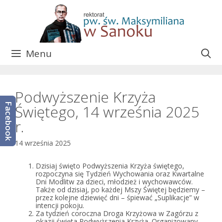
Przejdź
do
treści
Menu
Podwyższenie Krzyża
Facebook
Świętego, 14 września 2025
r.
14 września 2025
Dzisiaj święto Podwyższenia Krzyża świętego,
rozpoczyna się Tydzień Wychowania oraz Kwartalne
Dni Modlitw za dzieci, młodzież i wychowawców.
Także od dzisiaj, po każdej Mszy Świętej będziemy –
przez kolejne dziewięć dni – śpiewać „Suplikacje” w
intencji pokoju.
Za tydzień coroczna Droga Krzyżowa w Zagórzu z
okazji święta Podwyższenia Krzyża. Organizowany