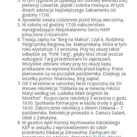
W tym tygodniu przypadają dni odnowy wewnętrznej:
pierwszy czwartek, piątek i sobota miesiąca. W tych
dniach adoracja Najświętszego Sakramentu od
godziny 17.00.
Spowiedź święta codziennie przed Mszą wieczorną.
W sobotę od godziny 17.00 nabożeństwo
wynagradzające Niepokalanemu Sercu NMP
połączone z różańcem.
Trwają zapisy na “Bieg na Maksa”, czyli 6. Rodzinną
Pielgrzymkę Biegową św. Maksymiliana, która w tym
roku wystartuje 13 września. Przy tej okazji także
odbędzie się “Pchli Targ”, gdyby ktoś chciał jeszcze
wzbogacić Targ przedmiotami to zapraszam.
Wszystkie zebrane ofiary przy tej okazji będą
przekazane na wymianę kostki przed kaplicą. Prace
planowane są na początek października. Dziękuję za
wszelką pomoc finansową. Bóg zapłać.
Od 3 września w sanockiej farze rozpoczną się 33-
dniowe rekolekcje “Oddania się w niewolę miłości
Maryi według św. Ludwika Marii Grignion de
Montfort”. Rozpoczęcie rekolekcji 3 września o godz.
18.00. Spotkania formacyjne w każdą środę o godz.
18.00. Zakończenie rekolekcji z Aktem Oddania – 7
października. Rekolekcje prowadzi o. Dariusz Galant,
oblat z Zahutynia.
W gazetce Apel Komisji Wychowania Katolickiego
KEP w związku z wprowadzeniem do szkół
przedmiotu Edukacja Zdrowotna. Zachęcam do