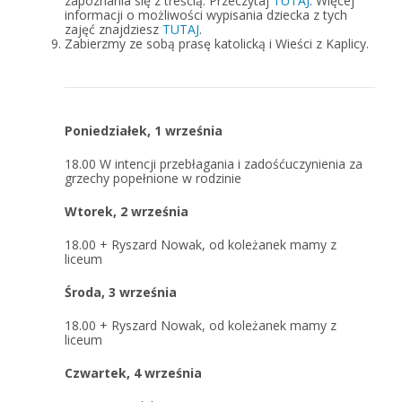
zapoznania się z treścią. Przeczytaj
TUTAJ
. Więcej
informacji o możliwości wypisania dziecka z tych
zajęć znajdziesz
TUTAJ
.
Zabierzmy ze sobą prasę katolicką i Wieści z Kaplicy.
Poniedziałek, 1 września
18.00
W intencji przebłagania i zadośćuczynienia za
grzechy popełnione w rodzinie
Wtorek, 2 września
18.00
+ Ryszard Nowak,
od koleżanek mamy z
liceum
Środa, 3 września
18.00
+ Ryszard Nowak,
od koleżanek mamy z
liceum
Czwartek, 4 września