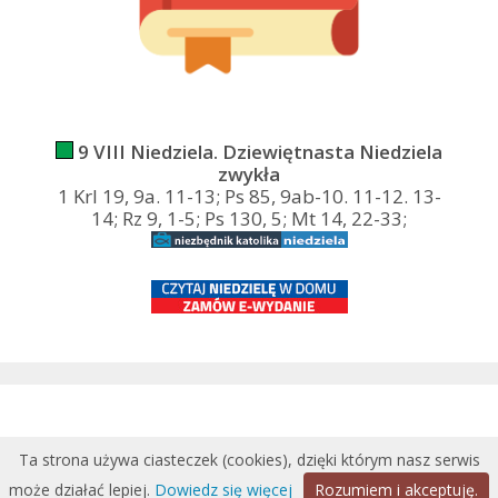
9 VIII Niedziela. Dziewiętnasta Niedziela
zwykła
1 Krl 19, 9a. 11-13; Ps 85, 9ab-10. 11-12. 13-
14; Rz 9, 1-5; Ps 130, 5; Mt 14, 22-33;
Ta strona używa ciasteczek (cookies), dzięki którym nasz serwis
może działać lepiej.
Dowiedz się więcej
Rozumiem i akceptuję.
Wykonanie:
DobraStronaParafii.pl
|
przemyska.pl