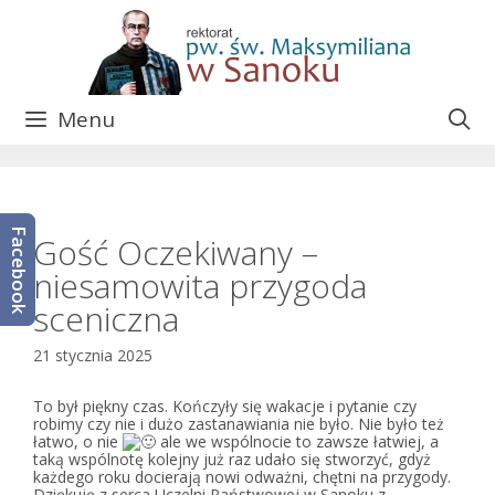
Przejdź
do
treści
Menu
Facebook
Gość Oczekiwany –
niesamowita przygoda
sceniczna
21 stycznia 2025
To był piękny czas. Kończyły się wakacje i pytanie czy
robimy czy nie i dużo zastanawiania nie było. Nie było też
łatwo, o nie
ale we wspólnocie to zawsze łatwiej, a
taką wspólnotę kolejny już raz udało się stworzyć, gdyż
każdego roku docierają nowi odważni, chętni na przygody.
Dziękuję z serca
Uczelni Państwowej w Sanoku
z