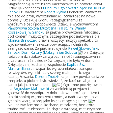
Magnificencją
Mateuszem Kaczmarskim
za otwarte drzwi.
Dziękuję kochanemu
I Liceum Ogólnokształcące im. KEN w
Sanoku
z Dyrektorem
Robert Rybka
i Ireneusz Stawarz za
miejsce do prób, wyrozumiałość i otwartość na nowe
pomysły. Dziękuję Gronu Pedagogicznemu za
wyrozumiałość i podpowiedzi. Dziękuję wychowawcom
Państwowa Szkoła Muzyczna I i II st. im. Wandy
Kossakowej w Sanoku
za piękne prowadzenie młodzieży
pod kontem muzycznym. Szczególne podziękowanie dla
Monika Brewczak
, prawie wszyscy muzycy spektaklu to
wychowankowie, zawsze powracający i chętni do
zaangażowania. Za piękne stroje dla
Paweł Skowroński
,
Sanocki Dom Kultury
(
Maksymilian Sobota
). Dziękuję
rodzicom dzieciaków za wyrozumiałość i zaangażowanie,
przepraszam że dzieciaków częściej nie było w domu.
Dziękuję całej kochanej wspólnocie
Kaplica Św.
Maksymiliana
za wsparcie, wyrozumiałość, transport
rekwizytów, wypieki i cały szereg małego i cichego
zaangażowania.
Dorota Trudzik
za godziny powtarzania ze
mną tekstu (dobrze było wiedzieć, że ktoś umiał go tak
samo jak ja, a nawet lepiej
) Ogromne podziękowanie
dla
Bogusław Malinowski
za wieloletnią przyjaźń i
gotowość do współpracy dobre słowo, profesjonalizm i
stoicki spokój w „znoszeniu mnie”, a nadto wszystko za
głęboką wiarę, której jako ksiądz mogę się uczyć
No i oczywiście mojej kochanej młodzieży, beż której
trudno żyć! Studentom, że chętnie wracają, maturzystom
którzy mimo matury poświęcają czas, licealistom, że mimo