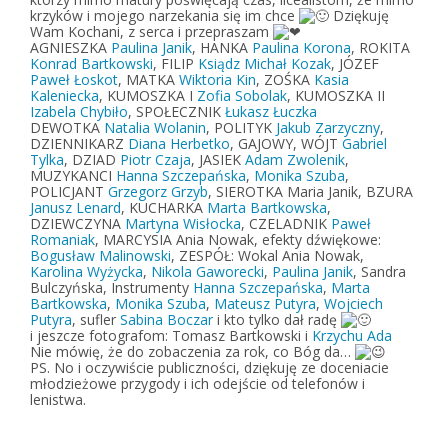
krzyków i mojego narzekania się im chce
Dziękuję
Wam Kochani, z serca i przepraszam
AGNIESZKA
Paulina Janik
, HANKA
Paulina Korona
, ROKITA
Konrad Bartkowski
, FILIP
Ksiądz Michał Kozak
, JÓZEF
Paweł Łoskot
, MATKA
Wiktoria Kin
, ZOŚKA
Kasia
Kaleniecka
, KUMOSZKA I
Zofia Sobolak
, KUMOSZKA II
Izabela Chybiło
, SPOŁECZNIK
Łukasz Łuczka
DEWOTKA
Natalia Wolanin
, POLITYK
Jakub Zarzyczny
,
DZIENNIKARZ
Diana Herbetko
, GAJOWY, WÓJT
Gabriel
Tylka
, DZIAD
Piotr Czaja
, JASIEK
Adam Zwolenik
,
MUZYKANCI
Hanna Szczepańska
,
Monika Szuba
,
POLICJANT
Grzegorz Grzyb
, SIEROTKA Maria Janik, BZURA
Janusz Lenard
, KUCHARKA
Marta Bartkowska
,
DZIEWCZYNA
Martyna Wisłocka
, CZELADNIK
Paweł
Romaniak
, MARCYSIA Ania Nowak, efekty dźwiękowe:
Bogusław Malinowski
, ZESPÓŁ: Wokal Ania Nowak,
Karolina Wyżycka
,
Nikola Gaworecki
,
Paulina Janik
, Sandra
Bulczyńska, Instrumenty
Hanna Szczepańska
,
Marta
Bartkowska
,
Monika Szuba
,
Mateusz Putyra
,
Wojciech
Putyra
, sufler
Sabina Boczar
i kto tylko dał radę
i jeszcze fotografom: Tomasz Bartkowski i
Krzychu Ada
Nie mówię, że do zobaczenia za rok, co Bóg da…
PS. No i oczywiście publiczności, dziękuję ze doceniacie
młodzieżowe przygody i ich odejście od telefonów i
lenistwa.