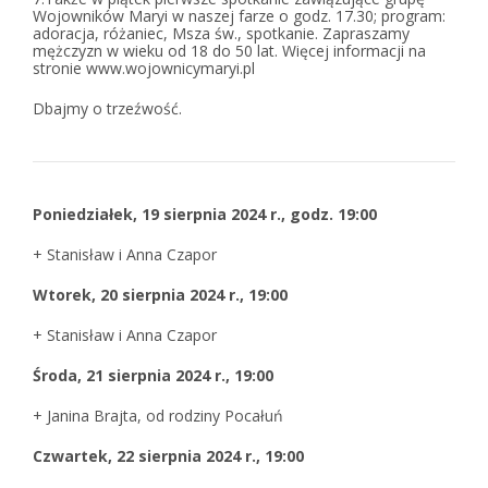
Wojowników Maryi w naszej farze o godz. 17.30; program:
adoracja, różaniec, Msza św., spotkanie. Zapraszamy
mężczyzn w wieku od 18 do 50 lat. Więcej informacji na
stronie www.wojownicymaryi.pl
Dbajmy o trzeźwość.
Poniedziałek,
1
9
sierpnia 2024 r., godz. 19:00
+ Stanisław i Anna Czapor
Wtorek,
20
sierpnia 2024 r., 19:00
+ Stanisław i Anna Czapor
Środa
,
2
1
sierpnia 2024 r., 19:00
+ Janina Brajta, od rodziny Pocałuń
Czwartek,
2
2
sierpnia 2024 r
.
, 1
9:00