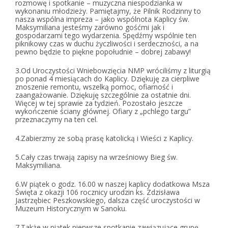
rozmowę i spotkanie – muzyczna niespodzianka w
wykonaniu młodzieży. Pamiętajmy, że Pilnik Rodzinny to
nasza wspólna impreza – jako wspólnota Kaplicy św.
Maksymiliana jesteśmy zarówno gośćmi jak i
gospodarzami tego wydarzenia. Spędźmy wspólnie ten
piknikowy czas w duchu życzliwości i serdeczności, a na
pewno będzie to piękne popołudnie – dobrej zabawy!
3.Od Uroczystości Wniebowzięcia NMP wróciliśmy z liturgią
po ponad 4 miesiącach do Kaplicy. Dziękuję za cierpliwe
znoszenie remontu, wszelką pomoc, ofiarność i
zaangażowanie. Dziękuję szczególnie za ostatnie dni.
Więcej w tej sprawie za tydzień. Pozostało jeszcze
wykończenie ściany głównej. Ofiary z „pchlego targu”
przeznaczymy na ten cel.
4.Zabierzmy ze sobą prasę katolicką i Wieści z Kaplicy.
5.Cały czas trwają zapisy na wrześniowy Bieg św.
Maksymiliana.
6.W piątek o godz. 16.00 w naszej kaplicy dodatkowa Msza
Święta z okazji 106 rocznicy urodzin ks. Zdzisława
Jastrzębiec Peszkowskiego, dalsza część uroczystości w
Muzeum Historycznym w Sanoku.
7.Także w piątek pierwsze spotkanie zawiązujące grupę