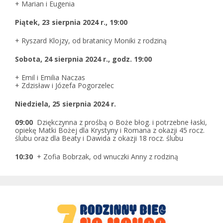
+ Marian i Eugenia
Piątek,
2
3
sierpnia 2024 r., 19:00
+ Ryszard Klojzy, od bratanicy Moniki z rodziną
Sobota,
2
4
sierpnia 2024 r., godz. 19:00
+ Emil i Emilia Naczas
+ Zdzisław i Józefa Pogorzelec
Niedziela,
2
5
sierpnia 2024 r.
09:00
Dziękczynna z prośbą o Boże błog. i potrzebne łaski,
opiekę Matki Bożej dla Krystyny i Romana z okazji 45 rocz.
ślubu oraz dla Beaty i Dawida z okazji 18 rocz. ślubu
10:30
+ Zofia Bobrzak, od wnuczki Anny z rodziną